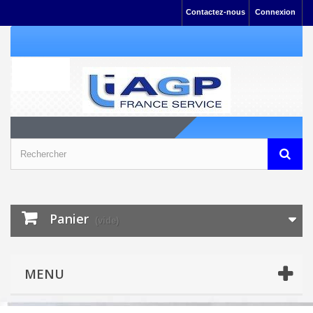
Contactez-nous
Connexion
Panier
(vide)
MENU