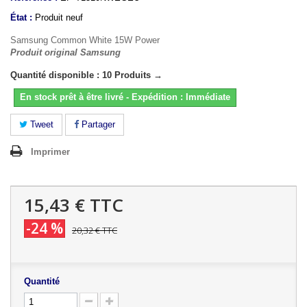
État :
Produit neuf
Samsung Common White 15W Power
Produit original Samsung
Quantité disponible : 10 Produits →
En stock prêt à être livré - Expédition : Immédiate
Tweet
Partager
Imprimer
15,43 €
TTC
-24 %
20,32 €
TTC
Quantité