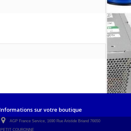
Informations sur votre boutique
AGP France Service, 1690 Rue Aristide Briand 76650
PETIT COURONNE