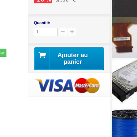
62,36 €
TTC
Quantité
te
Ajouter au
panier