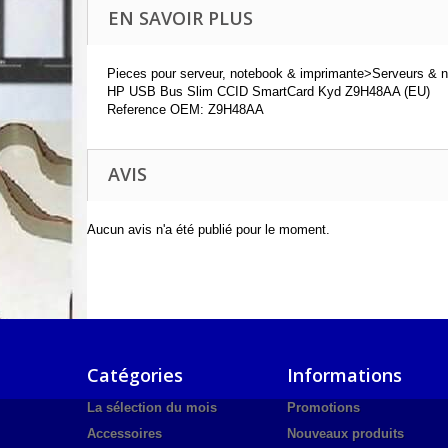
EN SAVOIR PLUS
Pieces pour serveur, notebook & imprimante>Serveurs & n
HP USB Bus Slim CCID SmartCard Kyd Z9H48AA (EU)
Reference OEM: Z9H48AA
AVIS
Aucun avis n'a été publié pour le moment.
Catégories
Informations
La sélection du mois
Promotions
Accessoires
Nouveaux produits