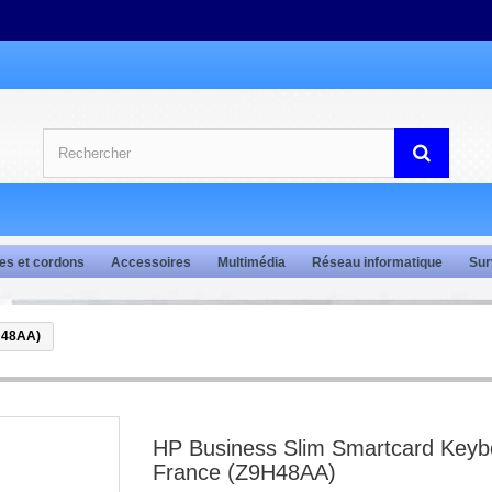
es et cordons
Accessoires
Multimédia
Réseau informatique
Sur
H48AA)
HP Business Slim Smartcard Keyb
France (Z9H48AA)