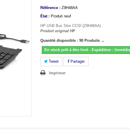
Référence :
Z9H48AA
État :
Produit neuf
HP USB Bus Slim CCID (Z9H48AA)
Produit original HP
Quantité disponible : 90 Produits →
En stock prêt à être livré - Expédition : Immédia
Tweet
Partager
Imprimer