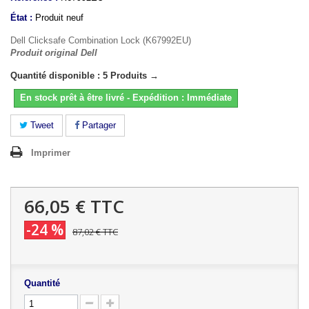
État :
Produit neuf
Dell Clicksafe Combination Lock (K67992EU)
Produit original Dell
Quantité disponible : 5 Produits →
En stock prêt à être livré - Expédition : Immédiate
Tweet
Partager
Imprimer
66,05 €
TTC
-24 %
87,02 €
TTC
Quantité