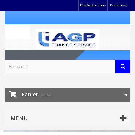
Contactez-nous
Connexion
Panier
(vide)
MENU