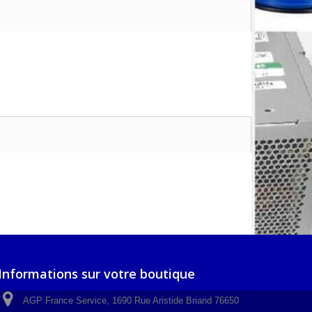
Informations sur votre boutique
AGP France Service, 1690 Rue Aristide Briand 76650