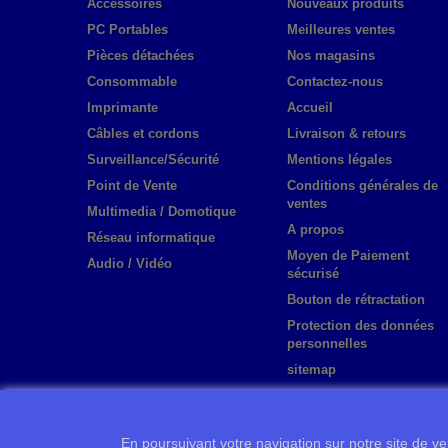
Accessoires
Nouveaux produits
PC Portables
Meilleures ventes
Pièces détachées
Nos magasins
Consommable
Contactez-nous
Imprimante
Accueil
Câbles et cordons
Livraison & retours
Surveillance/Sécurité
Mentions légales
Point de Vente
Conditions générales de
ventes
Multimedia / Domotique
A propos
Réseau informatique
Moyen de Paiement
Audio / Vidéo
sécurisé
Bouton de rétractation
Protection des données
personnelles
sitemap
En poursuivant votre navigation sur notre site de ven