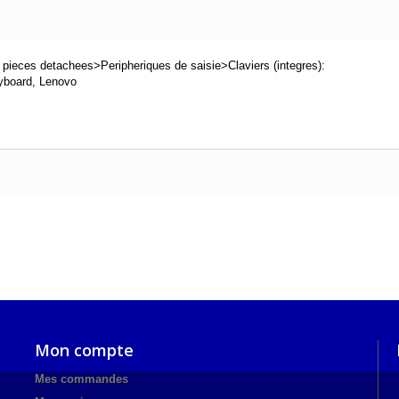
ieces detachees>Peripheriques de saisie>Claviers (integres):
board, Lenovo
Mon compte
Mes commandes