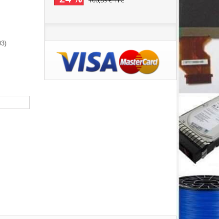
106,89 €
TTC
3)