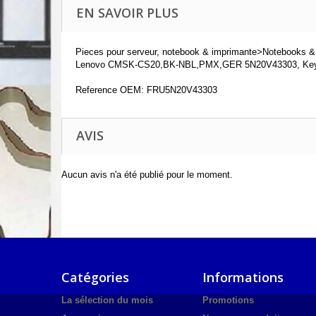
EN SAVOIR PLUS
Pieces pour serveur, notebook & imprimante>Notebooks & p
Lenovo CMSK-CS20,BK-NBL,PMX,GER 5N20V43303, Key
Reference OEM: FRU5N20V43303
AVIS
Aucun avis n'a été publié pour le moment.
Catégories
Informations
La sélection du mois
Promotions