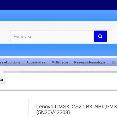
es et cordons
Accessoires
Multimédia
Réseau informatique
Sur
3)
Lenovo CMSK-CS20,BK-NBL,PM
(5N20V43303)