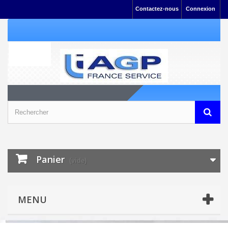
Contactez-nous
Connexion
Panier
(vide)
MENU