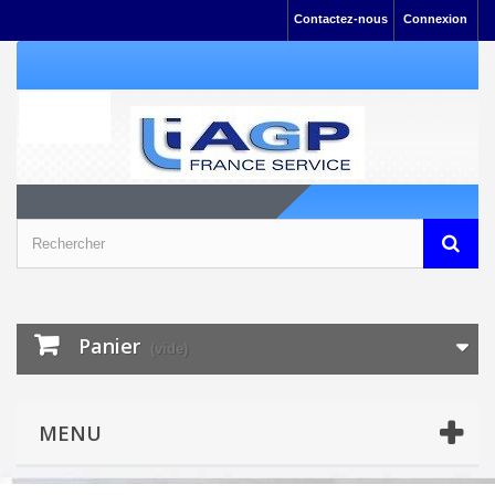
Contactez-nous
Connexion
Panier
(vide)
MENU