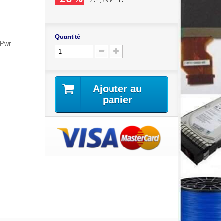
274,39 €
TTC
Quantité
 Pwr
Ajouter au
panier