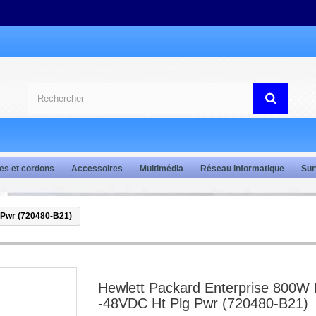
es et cordons
Accessoires
Multimédia
Réseau informatique
Sur
 Pwr (720480-B21)
Hewlett Packard Enterprise 800W
-48VDC Ht Plg Pwr (720480-B21)