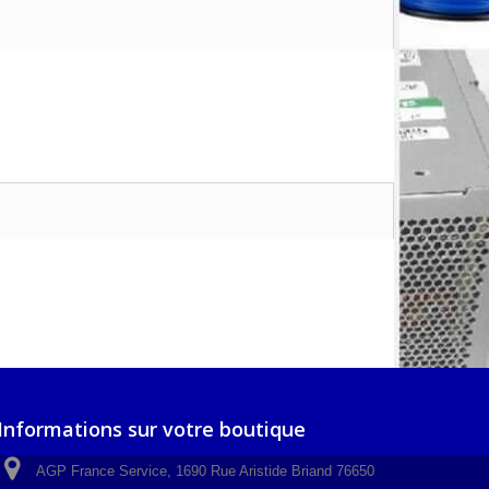
Informations sur votre boutique
AGP France Service, 1690 Rue Aristide Briand 76650