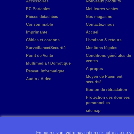
Accessoires
Nouveaux produits
PC Portables
Meilleures ventes
Pièces détachées
Nos magasins
Consommable
Contactez-nous
Imprimante
Accueil
Câbles et cordons
Livraison & retours
Surveillance/Sécurité
Mentions légales
Point de Vente
Conditions générales de
ventes
Multimedia / Domotique
A propos
Réseau informatique
Moyen de Paiement
Audio / Vidéo
sécurisé
Bouton de rétractation
Protection des données
personnelles
sitemap
En poursuivant votre navigation sur notre site de ven