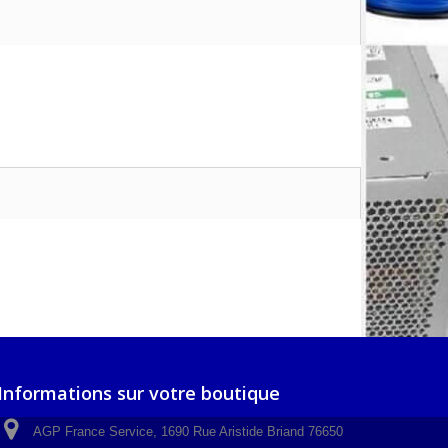
Informations sur votre boutique
AGP France Service, 1690 Rue Aristide Briand 76650