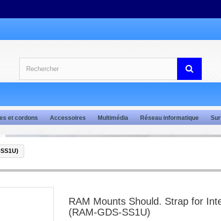
es et cordons
Accessoires
Multimédia
Réseau informatique
Sur
S-SS1U)
RAM Mounts Should. Strap for Intel
(RAM-GDS-SS1U)