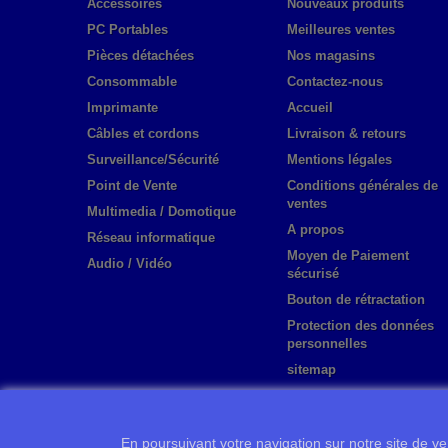
Accessoires
Nouveaux produits
PC Portables
Meilleures ventes
Pièces détachées
Nos magasins
Consommable
Contactez-nous
Imprimante
Accueil
Câbles et cordons
Livraison & retours
Surveillance/Sécurité
Mentions légales
Point de Vente
Conditions générales de
ventes
Multimedia / Domotique
A propos
Réseau informatique
Moyen de Paiement
Audio / Vidéo
sécurisé
Bouton de rétractation
Protection des données
personnelles
sitemap
En poursuivant votre navigation sur notre site de ven