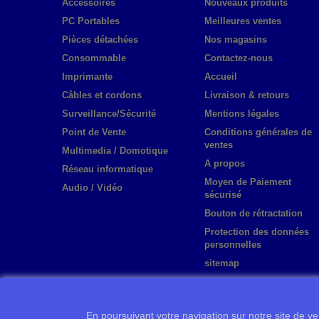
Accessoires
Nouveaux produits
PC Portables
Meilleures ventes
Pièces détachées
Nos magasins
Consommable
Contactez-nous
Imprimante
Accueil
Câbles et cordons
Livraison & retours
Surveillance/Sécurité
Mentions légales
Point de Vente
Conditions générales de
ventes
Multimedia / Domotique
A propos
Réseau informatique
Moyen de Paiement
Audio / Vidéo
sécurisé
Bouton de rétractation
Protection des données
personnelles
sitemap
En poursuivant votre navigation sur notre site de ven