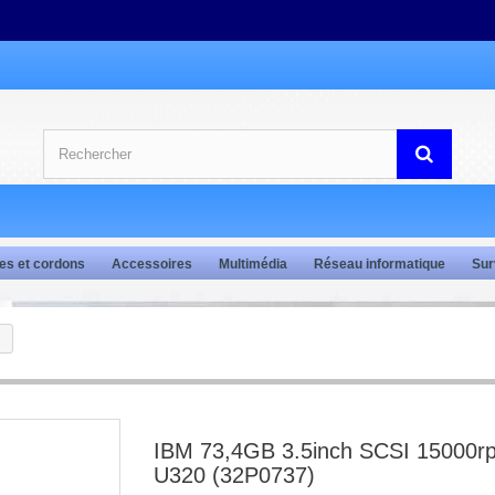
es et cordons
Accessoires
Multimédia
Réseau informatique
Sur
IBM 73,4GB 3.5inch SCSI 15000r
U320 (32P0737)