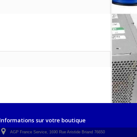
Informations sur votre boutique
AGP France Service, 1690 Rue Aristide Briand 76650