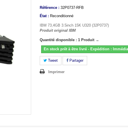
Référence :
32P0737-RFB
État :
Reconditionné
IBM 73,4GB 3.5inch 15K U320 (32P0737)
Produit original IBM
Quantité disponible : 1 Produit →
En stock prêt à être livré - Expédition : Immédia
Tweet
Partager
Imprimer