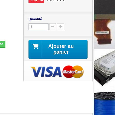
158,78 €
TTC
Quantité
te
Ajouter au
panier