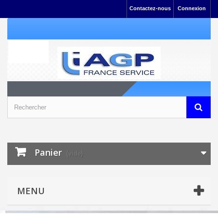
Contactez-nous
Connexion
Panier
(vide)
MENU