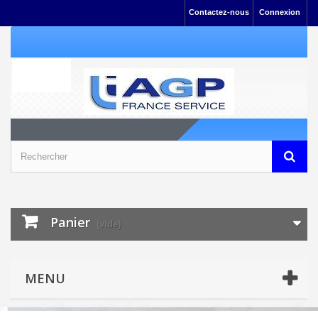
Contactez-nous
Connexion
Panier
(vide)
MENU