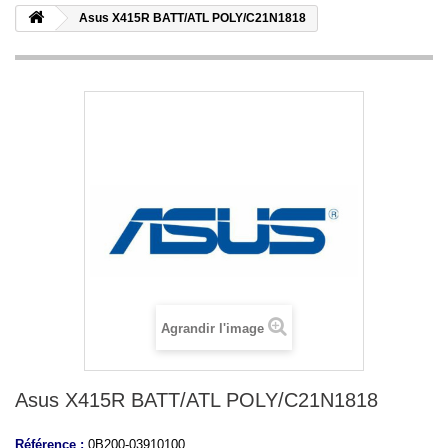
Asus X415R BATT/ATL POLY/C21N1818
Agrandir l'image
Asus X415R BATT/ATL POLY/C21N1818
Référence :
0B200-03910100