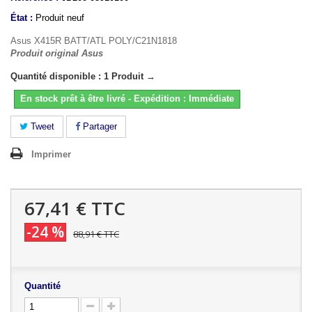
État :
Produit neuf
Asus X415R BATT/ATL POLY/C21N1818
Produit original Asus
Quantité disponible : 1 Produit →
En stock prêt à être livré - Expédition : Immédiate
Tweet
Partager
Imprimer
67,41 €
TTC
-24 %
88,91 €
TTC
Quantité