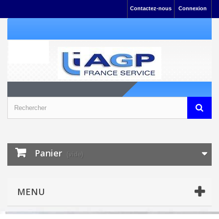
Contactez-nous
Connexion
Panier
(vide)
MENU