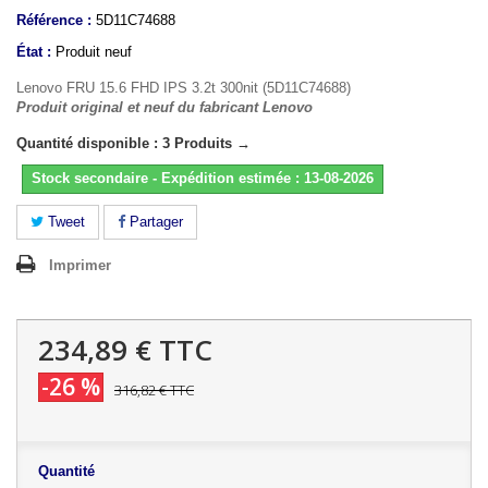
Référence :
5D11C74688
État :
Produit neuf
Lenovo FRU 15.6 FHD IPS 3.2t 300nit (5D11C74688)
Produit original et neuf du fabricant Lenovo
Quantité disponible : 3 Produits →
Stock secondaire - Expédition estimée : 13-08-2026
Tweet
Partager
Imprimer
234,89 €
TTC
-26 %
316,82 €
TTC
Quantité