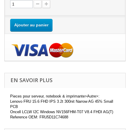
Ajouter au panier
EN SAVOIR PLUS
Pieces pour serveur, notebook & imprimante>Autre>:
Lenovo FRU 15.6 FHD IPS 3.2t 300nit Narrow AG 45% Small
PCB
Oncell LCLW I2C Windows NV156FHM-T07 V8.4 FHDI AG(T)
Reference OEM: FRU5D11C74688