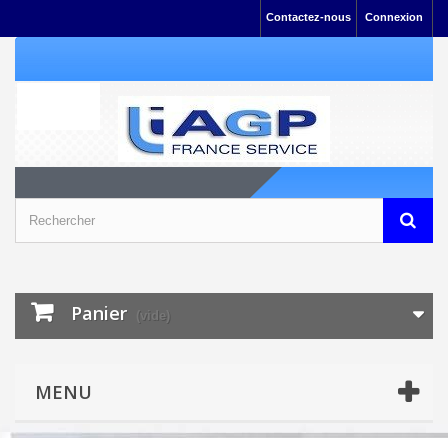
Contactez-nous
Connexion
Panier
(vide)
MENU