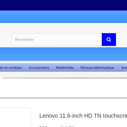
es et cordons
Accessoires
Multimédia
Réseau informatique
Sur
Lenovo 11.6-inch HD TN touchscr