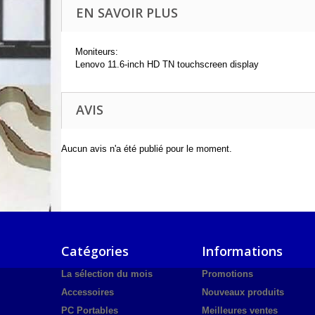
EN SAVOIR PLUS
Moniteurs:
Lenovo 11.6-inch HD TN touchscreen display
AVIS
Aucun avis n'a été publié pour le moment.
Catégories
Informations
La sélection du mois
Promotions
Accessoires
Nouveaux produits
PC Portables
Meilleures ventes