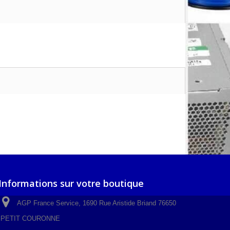
Informations sur votre boutique
AGP France Service, 1690 Rue Aristide Briand 76650
PETIT COURONNE