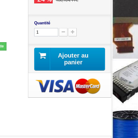
100,78 €
TTC
Quantité
te
Ajouter au
panier