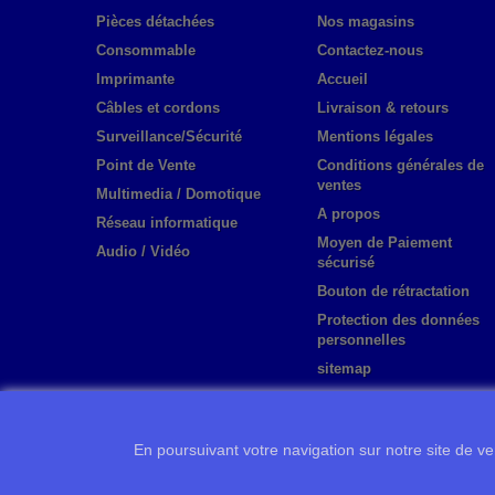
Pièces détachées
Nos magasins
Consommable
Contactez-nous
Imprimante
Accueil
Câbles et cordons
Livraison & retours
Surveillance/Sécurité
Mentions légales
Point de Vente
Conditions générales de
ventes
Multimedia / Domotique
A propos
Réseau informatique
Moyen de Paiement
Audio / Vidéo
sécurisé
Bouton de rétractation
Protection des données
personnelles
sitemap
En poursuivant votre navigation sur notre site de ven