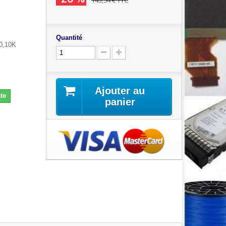
143,54 €
TTC
Quantité
0,10K
Ajouter au
te
panier