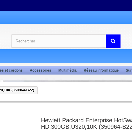
es et cordons
Accessoires
Multimédia
Réseau informatique
Sur
20,10K (350964-B22)
Hewlett Packard Enterprise HotSw
HD,300GB,U320,10K (350964-B22