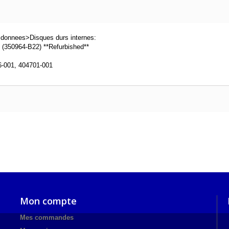
 donnees>Disques durs internes:
(350964-B22) **Refurbished**
-001, 404701-001
Mon compte
Mes commandes