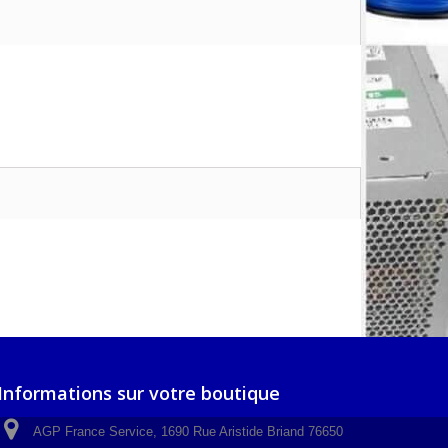
Informations sur votre boutique
AGP France Service, 1690 Rue Aristide Briand 76650