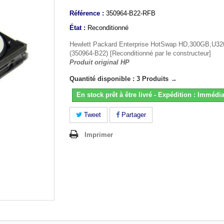
Référence :
350964-B22-RFB
État :
Reconditionné
Hewlett Packard Enterprise HotSwap HD,300GB,U32
(350964-B22) [Reconditionné par le constructeur]
Produit original HP
Quantité disponible : 3 Produits →
En stock prêt à être livré - Expédition : Immédia
Tweet
Partager
Imprimer