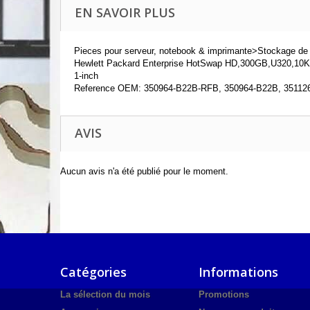
EN SAVOIR PLUS
Pieces pour serveur, notebook & imprimante>Stockage de
Hewlett Packard Enterprise HotSwap HD,300GB,U320,10K 
1-inch
Reference OEM: 350964-B22B-RFB, 350964-B22B, 351126
AVIS
Aucun avis n'a été publié pour le moment.
Catégories
Informations
La sélection du mois
Promotions