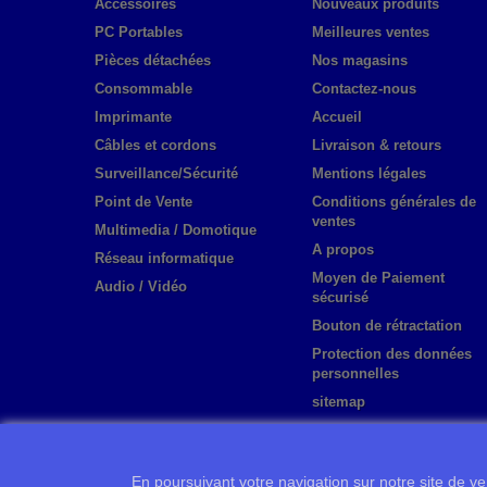
Accessoires
Nouveaux produits
PC Portables
Meilleures ventes
Pièces détachées
Nos magasins
Consommable
Contactez-nous
Imprimante
Accueil
Câbles et cordons
Livraison & retours
Surveillance/Sécurité
Mentions légales
Point de Vente
Conditions générales de
ventes
Multimedia / Domotique
A propos
Réseau informatique
Moyen de Paiement
Audio / Vidéo
sécurisé
Bouton de rétractation
Protection des données
personnelles
sitemap
En poursuivant votre navigation sur notre site de ven