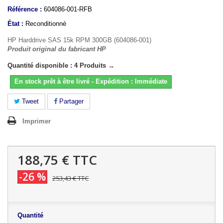
Référence :
604086-001-RFB
État :
Reconditionné
HP Harddrive SAS 15k RPM 300GB (604086-001)
Produit original du fabricant HP
Quantité disponible : 4 Produits →
En stock prêt à être livré - Expédition : Immédiate
Tweet
Partager
Imprimer
188,75 €
TTC
-26 %
253,43 €
TTC
Quantité