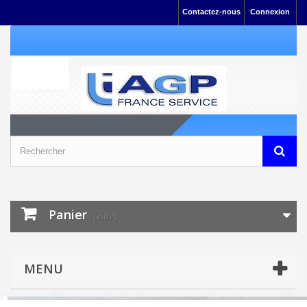
Contactez-nous
Connexion
Panier
(vide)
MENU