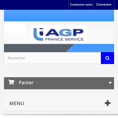
Contactez-nous
Connexion
Panier
(vide)
MENU