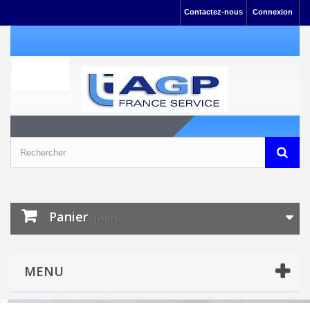
Contactez-nous
Connexion
Panier
(vide)
MENU