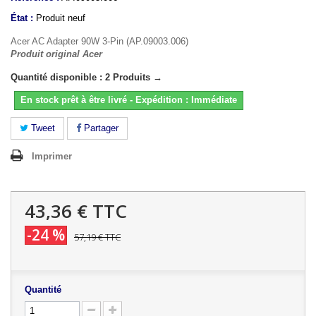
État :
Produit neuf
Acer AC Adapter 90W 3-Pin (AP.09003.006)
Produit original Acer
Quantité disponible : 2 Produits →
En stock prêt à être livré - Expédition : Immédiate
Tweet
Partager
Imprimer
43,36 €
TTC
-24 %
57,19 €
TTC
Quantité