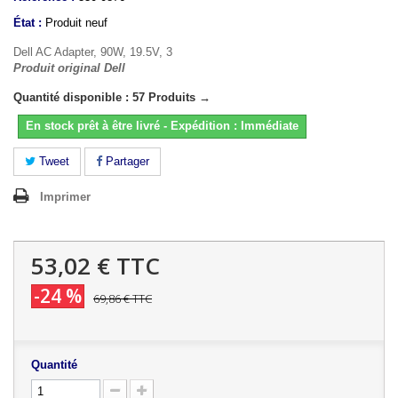
État :
Produit neuf
Dell AC Adapter, 90W, 19.5V, 3
Produit original Dell
Quantité disponible : 57 Produits →
En stock prêt à être livré - Expédition : Immédiate
Tweet
Partager
Imprimer
53,02 €
TTC
-24 %
69,86 €
TTC
Quantité