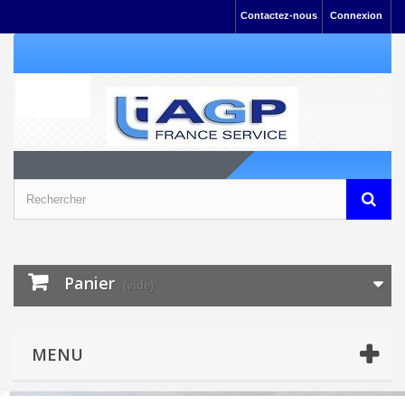
Contactez-nous
Connexion
Panier
(vide)
MENU