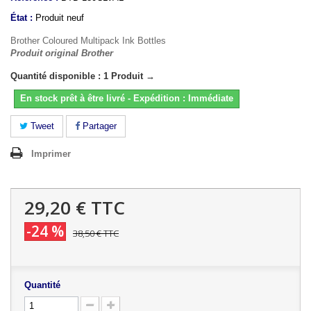
État :
Produit neuf
Brother Coloured Multipack Ink Bottles
Produit original Brother
Quantité disponible : 1 Produit →
En stock prêt à être livré - Expédition : Immédiate
Tweet
Partager
Imprimer
29,20 €
TTC
-24 %
38,50 €
TTC
Quantité