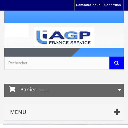
Contactez-nous
Connexion
Panier
(vide)
MENU