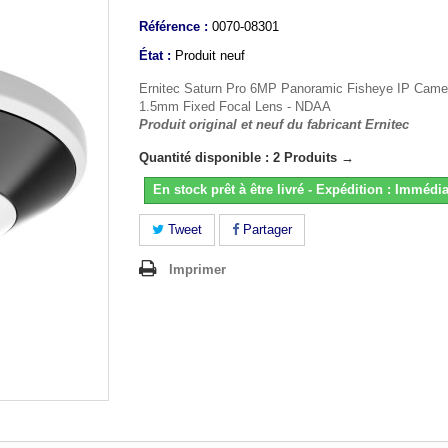
Référence :
0070-08301
État :
Produit neuf
Ernitec Saturn Pro 6MP Panoramic Fisheye IP Came
1.5mm Fixed Focal Lens - NDAA
Produit original et neuf du fabricant Ernitec
Quantité disponible : 2 Produits →
En stock prêt à être livré - Expédition : Immédia
Tweet
Partager
Imprimer