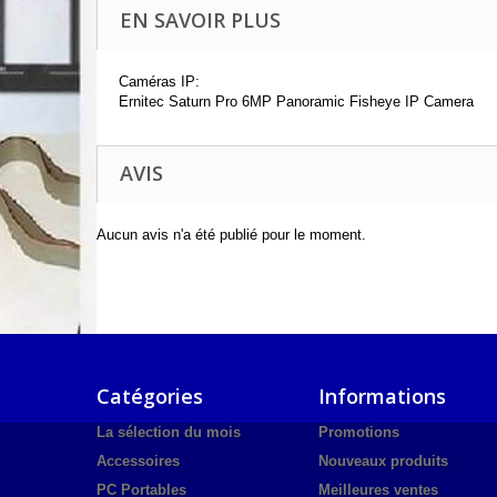
EN SAVOIR PLUS
Caméras IP:
Ernitec Saturn Pro 6MP Panoramic Fisheye IP Camera
AVIS
Aucun avis n'a été publié pour le moment.
Catégories
Informations
La sélection du mois
Promotions
Accessoires
Nouveaux produits
PC Portables
Meilleures ventes