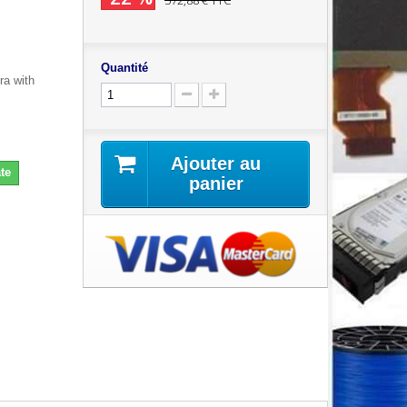
572,88 €
TTC
Quantité
ra with
Ajouter au
te
panier