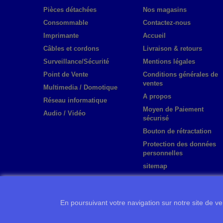
Pièces détachées
Nos magasins
Consommable
Contactez-nous
Imprimante
Accueil
Câbles et cordons
Livraison & retours
Surveillance/Sécurité
Mentions légales
Point de Vente
Conditions générales de
ventes
Multimedia / Domotique
A propos
Réseau informatique
Moyen de Paiement
Audio / Vidéo
sécurisé
Bouton de rétractation
Protection des données
personnelles
sitemap
En poursuivant votre navigation sur notre site de ven