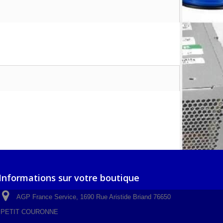
Informations sur votre boutique
AGP France Service, 1690 Rue Aristide Briand 76650
PETIT COURONNE