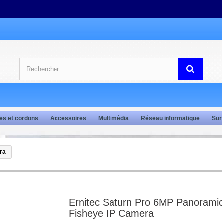
es et cordons
Accessoires
Multimédia
Réseau informatique
Sur
ra
Ernitec Saturn Pro 6MP Panorami
Fisheye IP Camera