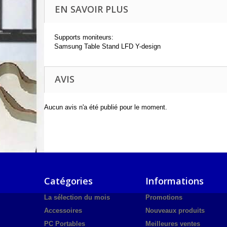
EN SAVOIR PLUS
Supports moniteurs:
Samsung Table Stand LFD Y-design
AVIS
Aucun avis n'a été publié pour le moment.
Catégories
Informations
La sélection du mois
Promotions
Accessoires
Nouveaux produits
PC Portables
Meilleures ventes