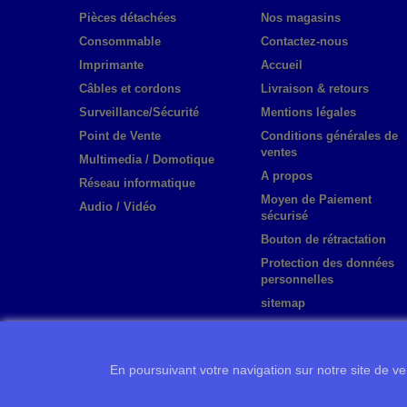
Pièces détachées
Nos magasins
Consommable
Contactez-nous
Imprimante
Accueil
Câbles et cordons
Livraison & retours
Surveillance/Sécurité
Mentions légales
Point de Vente
Conditions générales de
ventes
Multimedia / Domotique
A propos
Réseau informatique
Moyen de Paiement
Audio / Vidéo
sécurisé
Bouton de rétractation
Protection des données
personnelles
sitemap
En poursuivant votre navigation sur notre site de ven