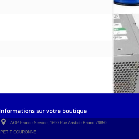
Informations sur votre boutique
AGP France Service, 1690 Rue Aristide Briand 76650
PETIT COURONNE