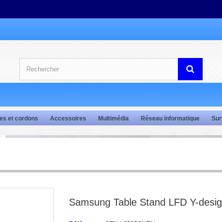
es et cordons
Accessoires
Multimédia
Réseau informatique
Sur
Samsung Table Stand LFD Y-desi