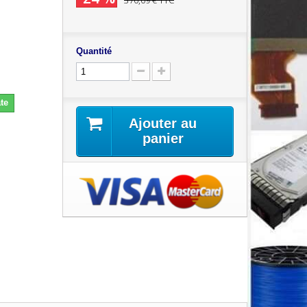
370,09 €
TTC
Quantité
te
Ajouter au
panier