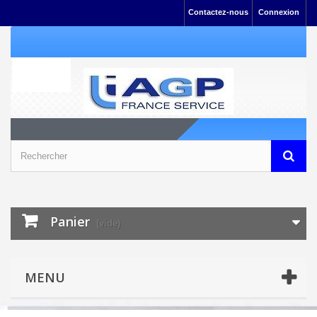
Contactez-nous
Connexion
Panier
(vide)
MENU