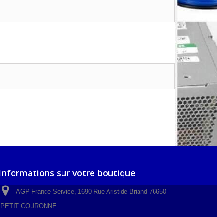
Informations sur votre boutique
AGP France Service, 1690 Rue Aristide Briand 76650
PETIT COURONNE