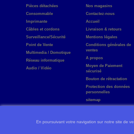
Pièces détachées
Nos magasins
Consommable
Contactez-nous
Imprimante
Accueil
Câbles et cordons
Livraison & retours
Surveillance/Sécurité
Mentions légales
Point de Vente
Conditions générales de
ventes
Multimedia / Domotique
A propos
Réseau informatique
Moyen de Paiement
Audio / Vidéo
sécurisé
Bouton de rétractation
Protection des données
personnelles
sitemap
En poursuivant votre navigation sur notre site de ven