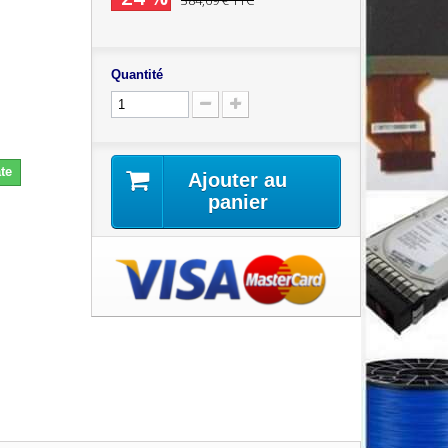
384,69 €
TTC
Quantité
te
Ajouter au
panier