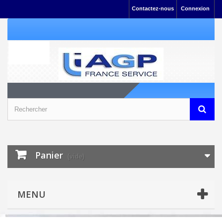
Contactez-nous
Connexion
Panier
(vide)
MENU