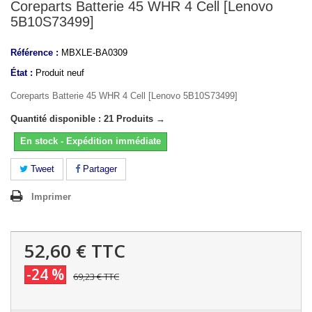
Coreparts Batterie 45 WHR 4 Cell [Lenovo
5B10S73499]
Référence :
MBXLE-BA0309
État :
Produit neuf
Coreparts Batterie 45 WHR 4 Cell [Lenovo 5B10S73499]
Quantité disponible : 21 Produits →
En stock - Expédition immédiate
Tweet
Partager
Imprimer
52,60 €
TTC
-24 %
69,23 €
TTC