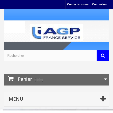
Contactez-nous
Connexion
Panier
(vide)
MENU