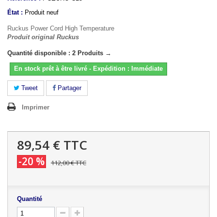
État :
Produit neuf
Ruckus Power Cord High Temperature
Produit original Ruckus
Quantité disponible : 2 Produits →
En stock prêt à être livré - Expédition : Immédiate
Tweet
Partager
Imprimer
89,54 €
TTC
-20 %
112,00 €
TTC
Quantité