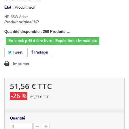
État :
Produit neuf
HP 65W Adptr
Produit original HP
Quantité disponible : 268 Produits →
En stock prêt à être livré - Expédition : Immédiate
Tweet
Partager
Imprimer
51,56 €
TTC
-26 %
69,23 €
TTC
Quantité