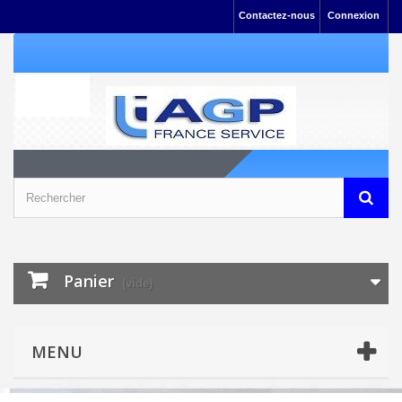
Contactez-nous
Connexion
Panier
(vide)
MENU