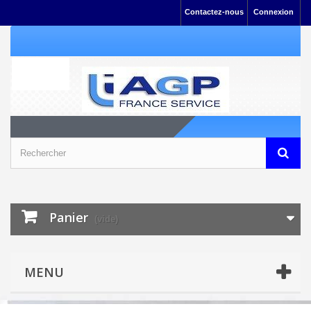
Contactez-nous
Connexion
Panier
(vide)
MENU