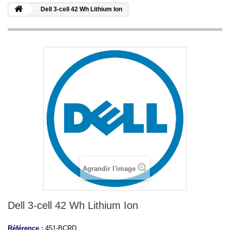
Dell 3-cell 42 Wh Lithium Ion
Agrandir l'image
Dell 3-cell 42 Wh Lithium Ion
Référence :
451-BCRD