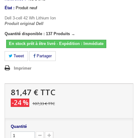
État :
Produit neuf
Dell 3-cell 42 Wh Lithium Ion
Produit original Dell
Quantité disponible : 137 Produits →
En stock prêt à être livré - Expédition : Immédiate
Tweet
Partager
Imprimer
81,47 €
TTC
-24 %
107,33 €
TTC
Quantité