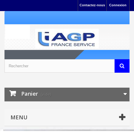
Contactez-nous
Connexion
Panier
(vide)
MENU