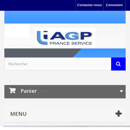
Contactez-nous
Connexion
Panier
(vide)
MENU