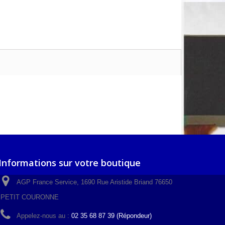
Informations sur votre boutique
AGP France Service, 1690 Rue Aristide Briand 76650
PETIT COURONNE
Appelez-nous au :
02 35 68 87 39 (Répondeur)