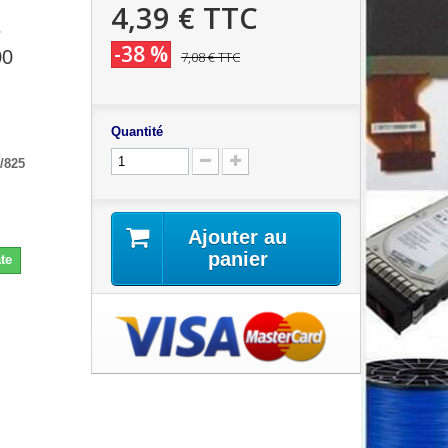
4,39 €
TTC
r
-38 %
00
7,08 €
TTC
Quantité
/825
Ajouter au
panier
te