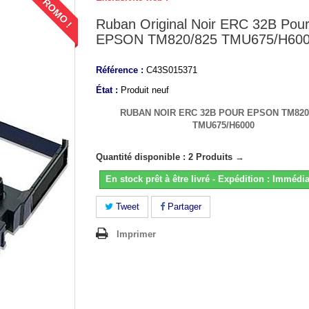
PROMO !
Ruban Original Noir ERC 32B Pou
EPSON TM820/825 TMU675/H60
Référence :
C43S015371
État :
Produit neuf
RUBAN NOIR ERC 32B POUR EPSON TM820
TMU675/H6000
Quantité disponible : 2 Produits →
En stock prêt à être livré - Expédition : Immédia
Tweet
Partager
Imprimer