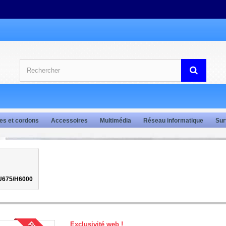
es et cordons
Accessoires
Multimédia
Réseau informatique
Sur
MU675/H6000
Exclusivité web !