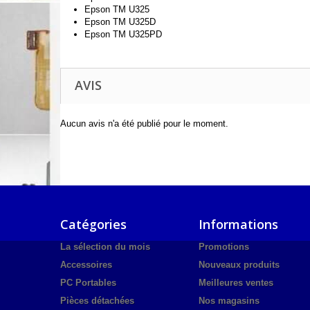
Epson TM U325
Epson TM U325D
Epson TM U325PD
AVIS
Aucun avis n'a été publié pour le moment.
Catégories
Informations
La sélection du mois
Promotions
Accessoires
Nouveaux produits
PC Portables
Meilleures ventes
Pièces détachées
Nos magasins