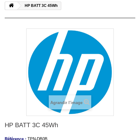
HP BATT 3C 45Wh
Agrandir l'image
HP BATT 3C 45Wh
Référence :
TPN-DB0B