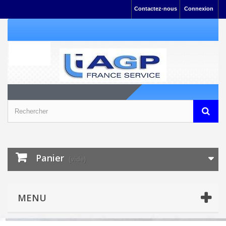
Contactez-nous
Connexion
Panier
(vide)
MENU