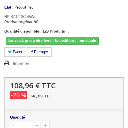
État :
Produit neuf
HP BATT 3C 45Wh
Produit original HP
Quantité disponible : 129 Produits →
En stock prêt à être livré - Expédition : Immédiate
Tweet
Partager
Imprimer
108,96 €
TTC
-26 %
146,30 €
TTC
Quantité