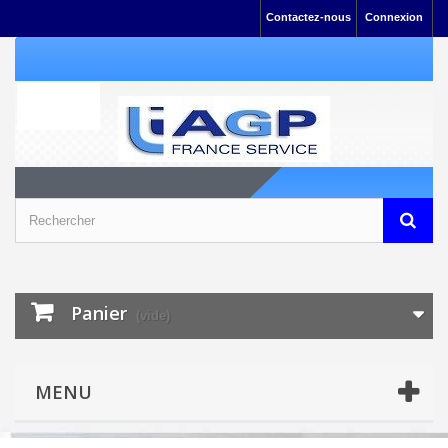
Contactez-nous
Connexion
Panier
(vide)
MENU