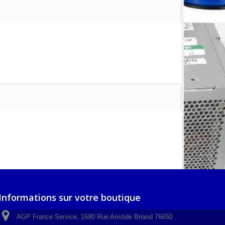
Informations sur votre boutique
AGP France Service, 1690 Rue Aristide Briand 76650