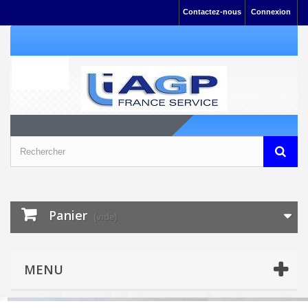
Contactez-nous
Connexion
Panier
(vide)
MENU