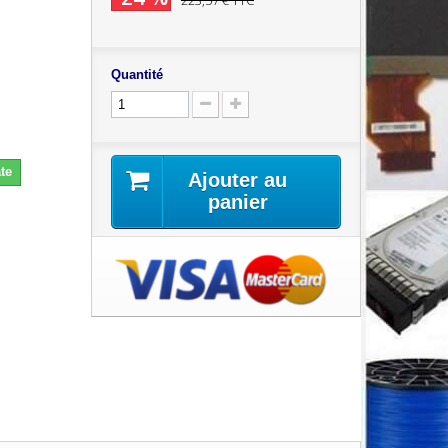
223,57 €
TTC
Quantité
te
Ajouter au
panier