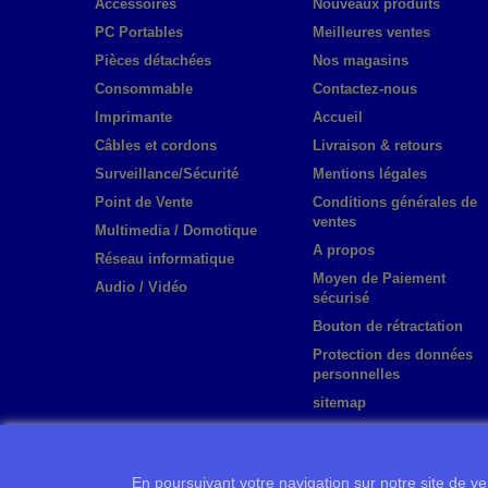
Accessoires
Nouveaux produits
PC Portables
Meilleures ventes
Pièces détachées
Nos magasins
Consommable
Contactez-nous
Imprimante
Accueil
Câbles et cordons
Livraison & retours
Surveillance/Sécurité
Mentions légales
Point de Vente
Conditions générales de
ventes
Multimedia / Domotique
A propos
Réseau informatique
Moyen de Paiement
Audio / Vidéo
sécurisé
Bouton de rétractation
Protection des données
personnelles
sitemap
En poursuivant votre navigation sur notre site de ven