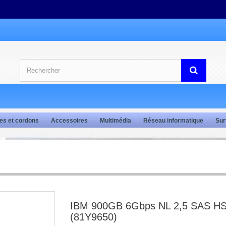
es et cordons
Accessoires
Multimédia
Réseau informatique
Sur
IBM 900GB 6Gbps NL 2,5 SAS H
(81Y9650)