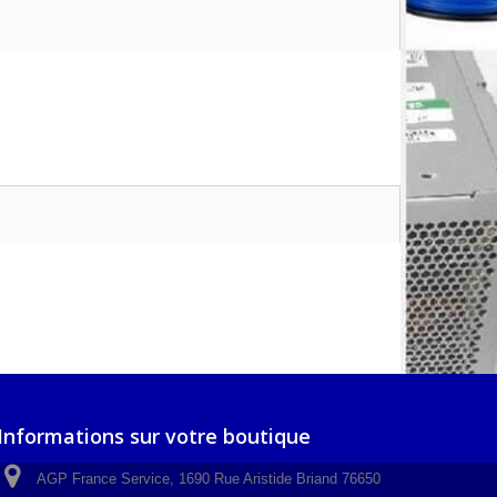
Informations sur votre boutique
AGP France Service, 1690 Rue Aristide Briand 76650