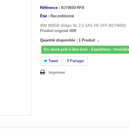
Référence :
81Y9650-RFB
État :
Reconditionné
IBM 900GB 6Gbps NL 2,5 SAS HS SFF (81Y9650)
Produit original IBM
Quantité disponible : 1 Produit →
En stock prêt à être livré - Expédition : Immédia
Tweet
Partager
Imprimer