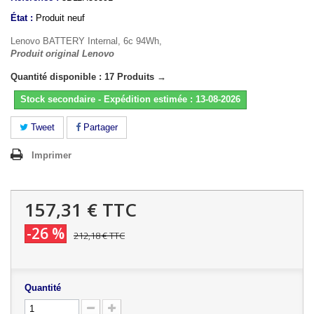
État :
Produit neuf
Lenovo BATTERY Internal, 6c 94Wh,
Produit original Lenovo
Quantité disponible : 17 Produits →
Stock secondaire - Expédition estimée : 13-08-2026
Tweet
Partager
Imprimer
157,31 €
TTC
-26 %
212,18 €
TTC
Quantité