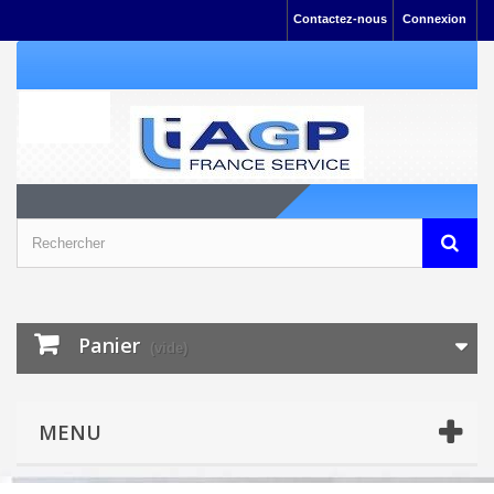
Contactez-nous
Connexion
Panier
(vide)
MENU