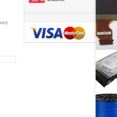
47,96 €
TTC
MANTE