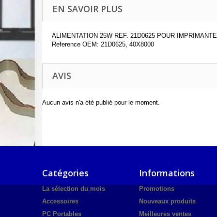
EN SAVOIR PLUS
ALIMENTATION 25W REF. 21D0625 POUR IMPRIMANT
Reference OEM: 21D0625, 40X8000
AVIS
Aucun avis n'a été publié pour le moment.
Catégories
Informations
La sélection du mois
Promotions
Accessoires
Nouveaux produits
PC Portables
Meilleures ventes