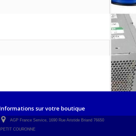
Informations sur votre boutique
AGP France Service, 1690 Rue Aristide Briand 76650
PETIT COURONNE