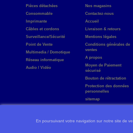
Pièces détachées
Nos magasins
Consommable
Contactez-nous
Imprimante
Accueil
Câbles et cordons
Livraison & retours
Surveillance/Sécurité
Mentions légales
Point de Vente
Conditions générales de
ventes
Multimedia / Domotique
A propos
Réseau informatique
Moyen de Paiement
Audio / Vidéo
sécurisé
Bouton de rétractation
Protection des données
personnelles
sitemap
En poursuivant votre navigation sur notre site de ven