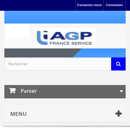
Contactez-nous
Connexion
Panier
(vide)
MENU