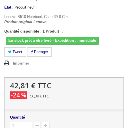
État :
Produit neuf
Lenovo B510 Notebook Case 39.6 Cm
Produit original Lenovo
Quantité disponible : 1 Produit →
En stock prêt à être livré - Expédition : Immédiate
Tweet
Partager
Imprimer
42,81 €
TTC
-24 %
56,39 €
TTC
Quantité