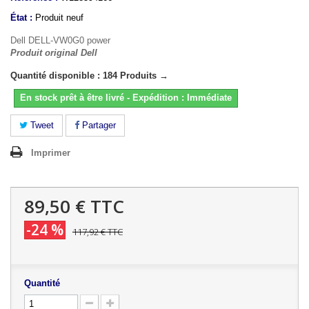
État :
Produit neuf
Dell DELL-VW0G0 power
Produit original Dell
Quantité disponible : 184 Produits →
En stock prêt à être livré - Expédition : Immédiate
Tweet
Partager
Imprimer
89,50 €
TTC
-24 %
117,92 €
TTC
Quantité