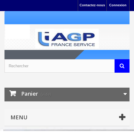
Contactez-nous
Connexion
Panier
(vide)
MENU