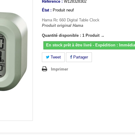
Référence :
W128328302
État :
Produit neuf
Hama Rc 660 Digital Table Clock
Produit original Hama
Quantité disponible : 1 Produit →
En stock prêt à être livré - Expédition : Immédia
Tweet
Partager
Imprimer