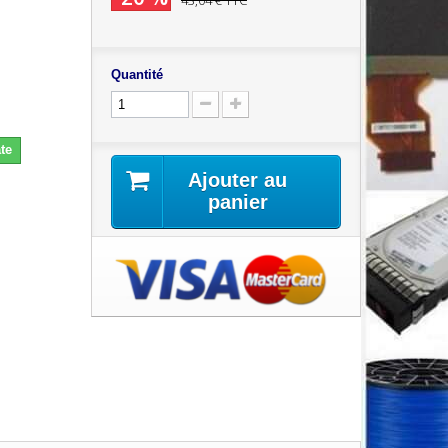
43,04 €
TTC
Quantité
te
Ajouter au
panier