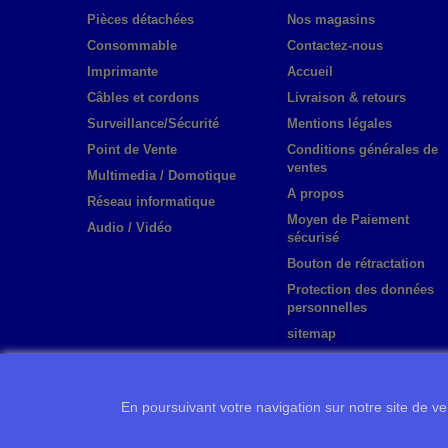
Pièces détachées
Nos magasins
Consommable
Contactez-nous
Imprimante
Accueil
Câbles et cordons
Livraison & retours
Surveillance/Sécurité
Mentions légales
Point de Vente
Conditions générales de
ventes
Multimedia / Domotique
A propos
Réseau informatique
Moyen de Paiement
Audio / Vidéo
sécurisé
Bouton de rétractation
Protection des données
personnelles
sitemap
En poursuivant votre navigation sur notre site de ven