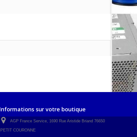
Informations sur votre boutique
AGP France Service, 1690 Rue Aristide Briand 76650
PETIT COURONNE