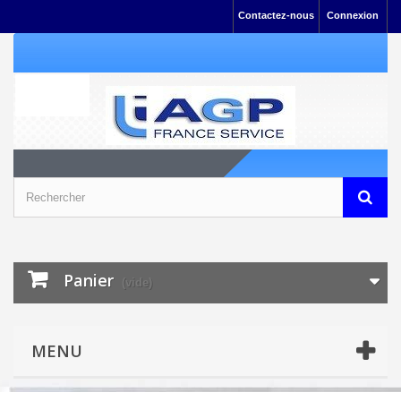
Contactez-nous
Connexion
Panier
(vide)
MENU