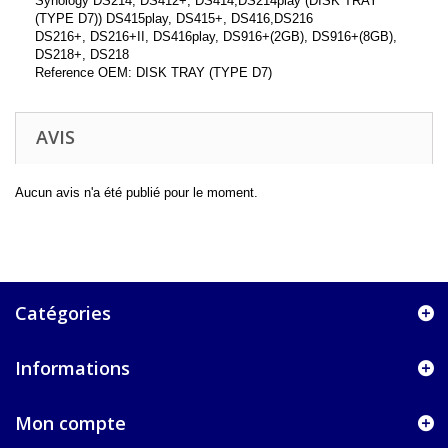
Synology DS214, DS412+, DS414,DS214play (DISK TRAY
(TYPE D7)) DS415play, DS415+, DS416,DS216
DS216+, DS216+II, DS416play, DS916+(2GB), DS916+(8GB),
DS218+, DS218
Reference OEM: DISK TRAY (TYPE D7)
AVIS
Aucun avis n'a été publié pour le moment.
Catégories
Informations
Mon compte