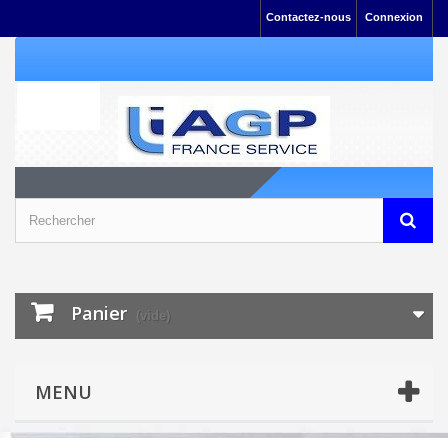
Contactez-nous
Connexion
Panier
(vide)
MENU