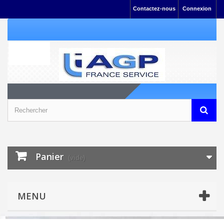
Contactez-nous
Connexion
Panier
(vide)
MENU