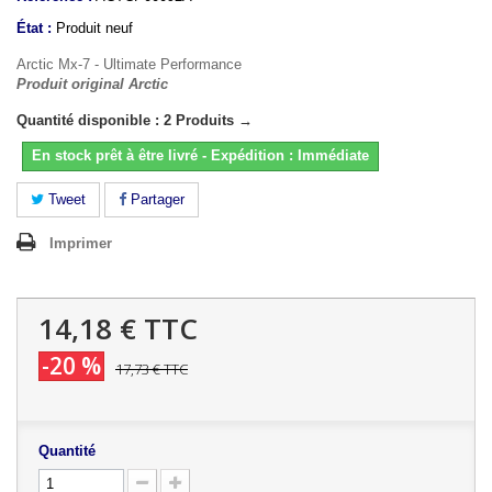
État :
Produit neuf
Arctic Mx-7 - Ultimate Performance
Produit original Arctic
Quantité disponible : 2 Produits →
En stock prêt à être livré - Expédition : Immédiate
Tweet
Partager
Imprimer
14,18 €
TTC
-20 %
17,73 €
TTC
Quantité