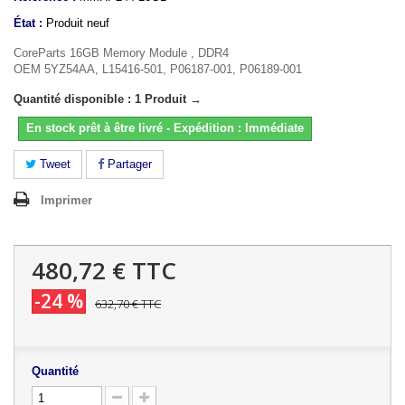
État :
Produit neuf
CoreParts 16GB Memory Module , DDR4
OEM 5YZ54AA, L15416-501, P06187-001, P06189-001
Quantité disponible : 1 Produit →
En stock prêt à être livré - Expédition : Immédiate
Tweet
Partager
Imprimer
480,72 €
TTC
-24 %
632,70 €
TTC
Quantité