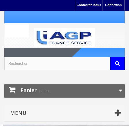
Contactez-nous
Connexion
Panier
(vide)
MENU