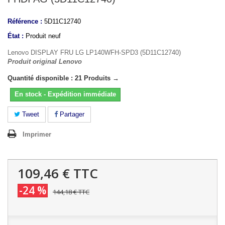
Référence :
5D11C12740
État :
Produit neuf
Lenovo DISPLAY FRU LG LP140WFH-SPD3 (5D11C12740)
Produit original Lenovo
Quantité disponible : 21 Produits →
En stock - Expédition immédiate
Tweet
Partager
Imprimer
109,46 €
TTC
-24 %
144,18 €
TTC