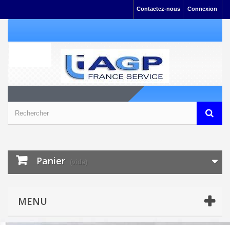
Contactez-nous
Connexion
Panier
(vide)
MENU