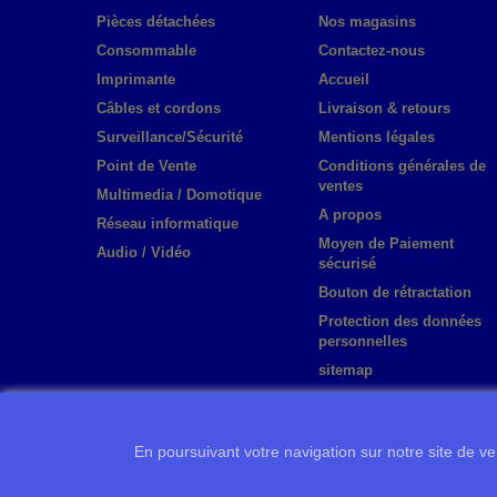
Pièces détachées
Nos magasins
Consommable
Contactez-nous
Imprimante
Accueil
Câbles et cordons
Livraison & retours
Surveillance/Sécurité
Mentions légales
Point de Vente
Conditions générales de
ventes
Multimedia / Domotique
A propos
Réseau informatique
Moyen de Paiement
Audio / Vidéo
sécurisé
Bouton de rétractation
Protection des données
personnelles
sitemap
En poursuivant votre navigation sur notre site de ven