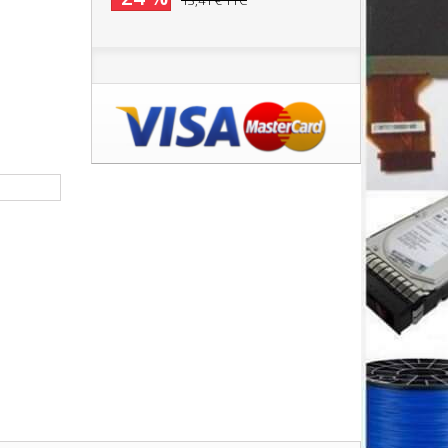
13,41 €
TTC