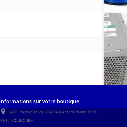
Informations sur votre boutique
AGP France Service, 1690 Rue Aristide Briand 76650
PETIT COURONNE