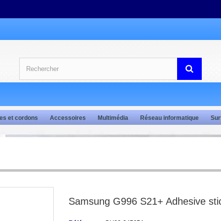
es et cordons
Accessoires
Multimédia
Réseau informatique
Sur
Samsung G996 S21+ Adhesive sti