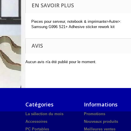
EN SAVOIR PLUS
Pieces pour serveur, notebook & imprimante>Autre>:
Samsung G996 S21+ Adhesive sticker rework kit
AVIS
Aucun avis n'a été publié pour le moment.
Catégories
Informations
La sélection du mois
Promotions
Accessoires
Nouveaux produits
PC Portables
Meilleures ventes