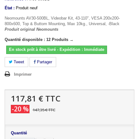
État :
Produit neuf
Neomounts AV30-500BL, Videobar Kit, 43-110", VESA 200x200-
800x600, Top & Buttom Mounting, Max 10kg., Universal, -Black
Produit original Neomounts
Quantité disponible : 12 Produits →
En stock prêt à être livré - Expédition : Immédiate
Tweet
Partager
Imprimer
117,81 €
TTC
-20 %
147,35 €
TTC
Quantité