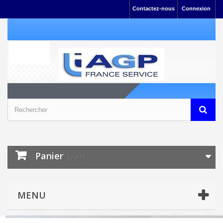
Contactez-nous
Connexion
Panier
(vide)
MENU