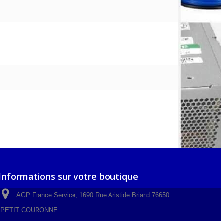
Informations sur votre boutique
AGP France Service, 1690 Rue Aristide Briand 76650
PETIT COURONNE