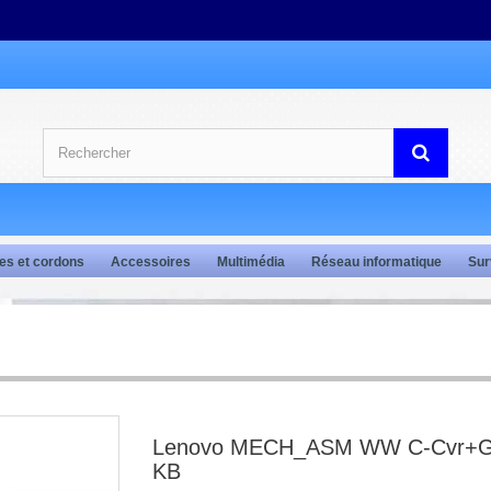
es et cordons
Accessoires
Multimédia
Réseau informatique
Sur
Lenovo MECH_ASM WW C-Cvr+
KB