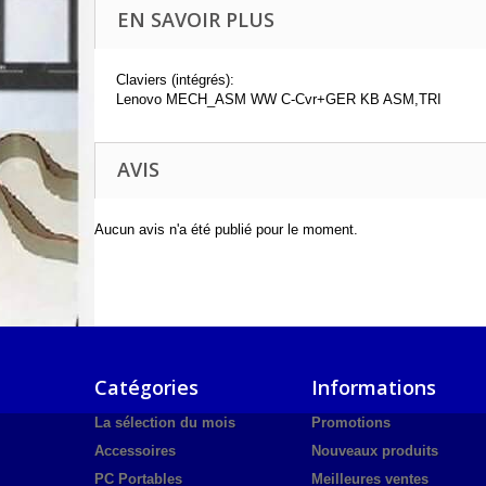
EN SAVOIR PLUS
Claviers (intégrés):
Lenovo MECH_ASM WW C-Cvr+GER KB ASM,TRI
AVIS
Aucun avis n'a été publié pour le moment.
Catégories
Informations
La sélection du mois
Promotions
Accessoires
Nouveaux produits
PC Portables
Meilleures ventes