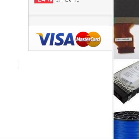
571,42 €
TTC