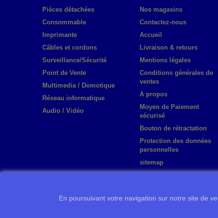
Pièces détachées
Nos magasins
Consommable
Contactez-nous
Imprimante
Accueil
Câbles et cordons
Livraison & retours
Surveillance/Sécurité
Mentions légales
Point de Vente
Conditions générales de
ventes
Multimedia / Domotique
A propos
Réseau informatique
Moyen de Paiement
Audio / Vidéo
sécurisé
Bouton de rétractation
Protection des données
personnelles
sitemap
En poursuivant votre navigation sur notre site de ven