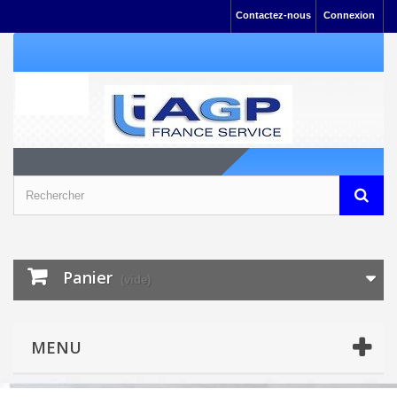
Contactez-nous
Connexion
Panier
(vide)
MENU