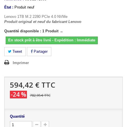
État :
Produit neuf
Lenovo 1TB M.2 2280 PCIe 4.0 NVMe
Produit original et neuf du fabricant Lenovo
Quantité disponible : 1 Produit →
En stock prêt à être livré - Expédition : Immédiate
Tweet
Partager
Imprimer
594,42 €
TTC
-24 %
782,95 €
TTC
Quantité